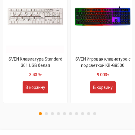
Клавиатура Standard
SVEN Игровая клавиатура с
SVEN
301 USB белая
подсветкой KB-G8500
3 439
9 003
₸
₸
В корзину
В корзину