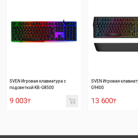
SVEN Игровая клавиатура с
SVEN Игровая клавиат
подсветкой KB-G8500
G9400
9 003
13 600
₸
₸