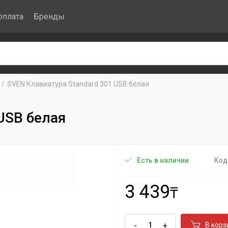
оплата
Бренды
SVEN Клавиатура Standard 301 USB белая
USB белая
Код
Есть в наличии
3 439
₸
-
+
В корз