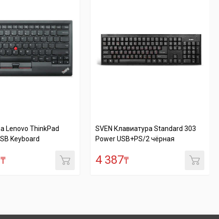
а Lenovo ThinkPad
SVEN Клавиатура Standard 303
SB Keyboard
Power USB+PS/2 чёрная
8
4 387
₸
₸