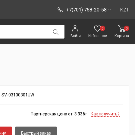
+7(701) 758-20-58
KZT
0
0
Войти
Избранное
Корзина
:
SV-03100301UW
Партнерская цена от:
3 336
Как получить?
₸
ину
Быстрый заказ