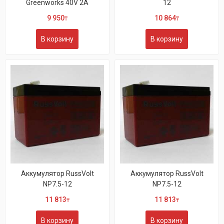
Greenworks 40V 2A
12
9 950
10 864
₸
₸
В корзину
В корзину
Аккумулятор RussVolt
Аккумулятор RussVolt
NP7.5-12
NP7.5-12
11 813
11 813
₸
₸
В корзину
В корзину