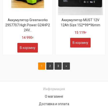
Аккумулятор Greenworks
Аккумулятор MUST 12V
2957707 High Power G24HP2
12Ah Size 152*99*96mm
24V...
15 119
₸
14 990
₸
В корзину
В корзину
1
2
3
»
Информация
О магазине
Доставка и оплата