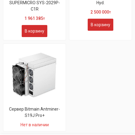
SUPERMICRO SYS-2029P-
Hyd.
C1R
2 500 000
₸
1 961 385
₸
В корзину
В корзину
Сервер Bitmain Antminer-
S19J Pro+
Нет в наличии