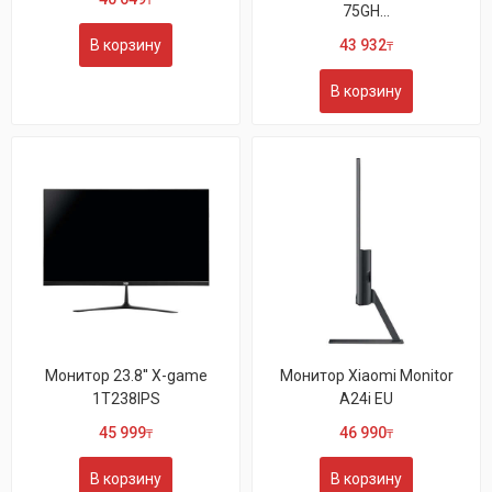
₸
75GH...
В корзину
43 932
₸
В корзину
Монитор 23.8'' X-game
Монитор Xiaomi Monitor
1T238IPS
A24i EU
45 999
46 990
₸
₸
В корзину
В корзину