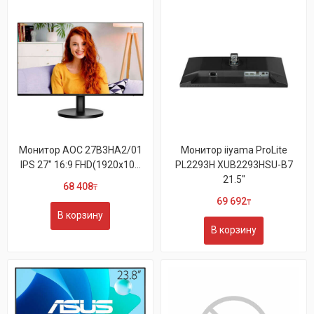
Монитор AOC 27B3HA2/01
Монитор iiyama ProLite
IPS 27" 16:9 FHD(1920x10...
PL2293H XUB2293HSU-B7
21.5"
68 408
₸
69 692
₸
В корзину
В корзину