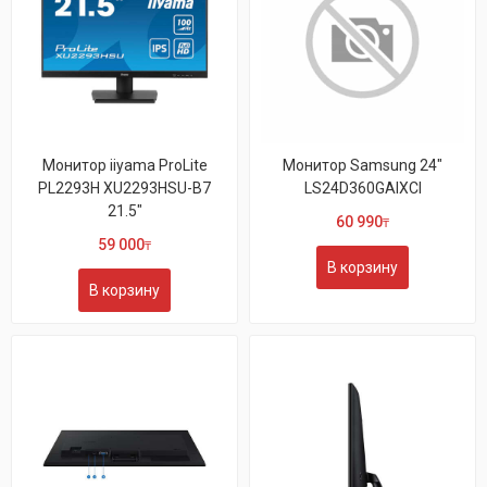
Монитор iiyama ProLite
Монитор Samsung 24"
PL2293H XU2293HSU-B7
LS24D360GAIXCI
21.5"
60 990
₸
59 000
₸
В корзину
В корзину