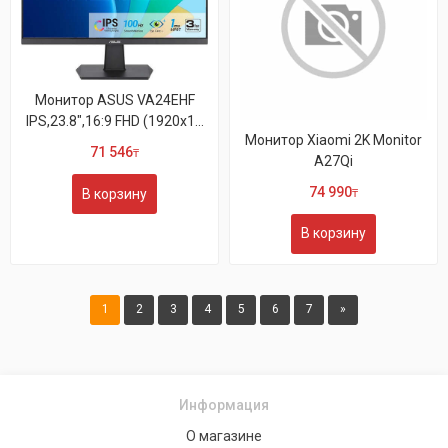
Монитор ASUS VA24EHF
IPS,23.8",16:9 FHD (1920x1...
Монитор Xiaomi 2K Monitor
71 546
₸
A27Qi
74 990
В корзину
₸
В корзину
1
2
3
4
5
6
7
»
Информация
О магазине