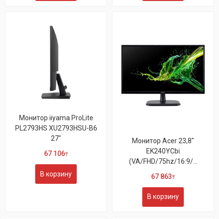
Монитор iiyama ProLite
PL2793HS XU2793HSU-B6
27"
Монитор Acer 23,8"
EK240YCbi
67 106
₸
(VA/FHD/75hz/16:9/...
В корзину
67 863
₸
В корзину