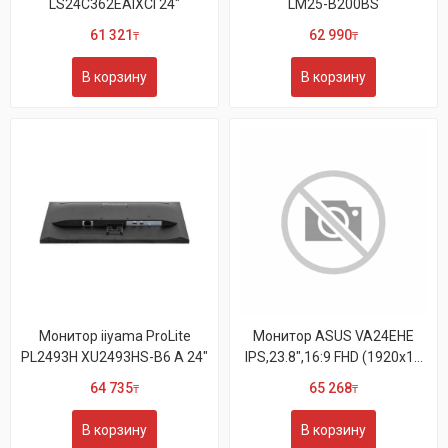
LS24C362EAIXCI 24"
LM25-B200BS
61 321
62 990
₸
₸
В корзину
В корзину
Монитор iiyama ProLite
Монитор ASUS VA24EHE
PL2493H XU2493HS-B6 A 24"
IPS,23.8",16:9 FHD (1920x1...
64 735
65 268
₸
₸
В корзину
В корзину