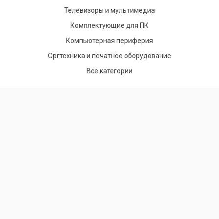
Телевизоры и мультимедиа
Комплектующие для ПК
Компьютерная периферия
Оргтехника и печатное оборудование
Все категории
Звоните нам
+7(701) 758-20-58
+7 (776) 990-85-90
Заказать звонок
Пишите в мессенджеры