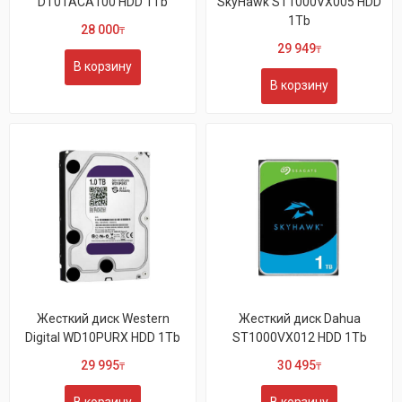
DT01ACA100 HDD 1Tb
SkyHawk ST1000VX005 HDD
1Tb
28 000
₸
29 949
₸
В корзину
В корзину
Жесткий диск Western
Жесткий диск Dahua
Digital WD10PURX HDD 1Tb
ST1000VX012 HDD 1Tb
29 995
30 495
₸
₸