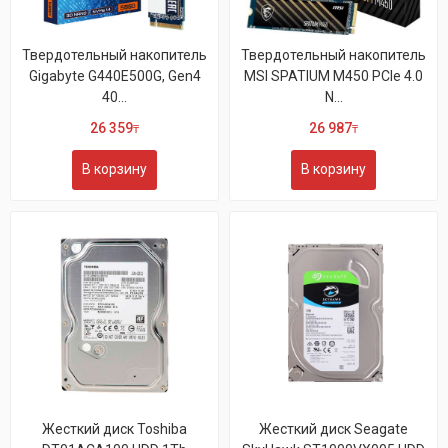
Твердотельный накопитель
Твердотельный накопитель
Gigabyte G440E500G, Gen4
MSI SPATIUM M450 PCIe 4.0
40...
N...
26 359
26 987
₸
₸
В корзину
В корзину
Жесткий диск Toshiba
Жесткий диск Seagate