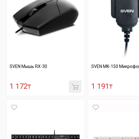
SVEN Мышь RX-30
SVEN MK-150 Микрофо
1 172
1 191
₸
₸