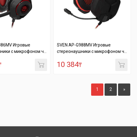
886MV Игровые
SVEN AP-G988MV Игровые
ники с микрофоном ч...
стереонаушники с микрофоном ч...
10 384
₸
₸
1
2
»