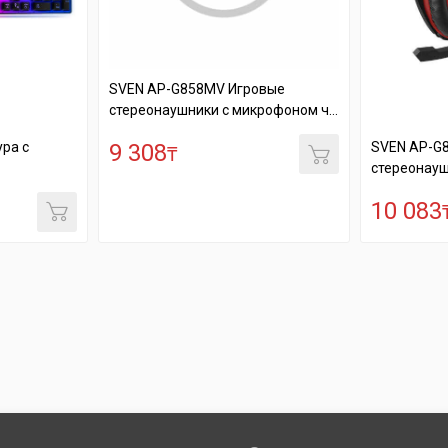
SVEN AP-G858MV Игровые
стереонаушники с микрофоном ч...
ра с
SVEN AP-G
9 308
₸
стереонауш
10 083