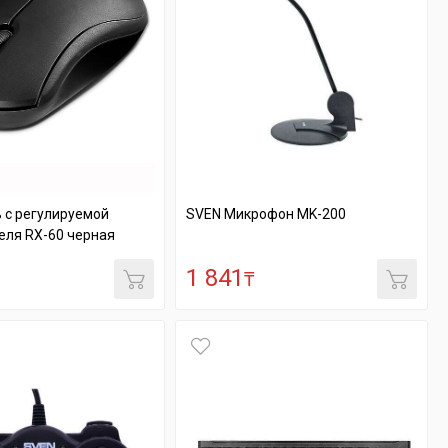
 с регулируемой
SVEN Микрофон MK-200
еля RX-60 черная
1 841
₸