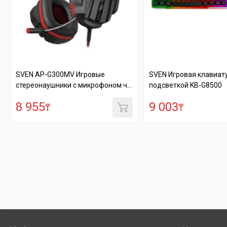
SVEN AP-G300MV Игровые
SVEN Игровая клавиату
стереонаушники с микрофоном ч...
подсветкой KB-G8500
8 955
9 003
₸
₸