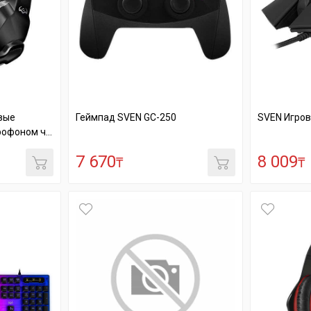
вые
Геймпад SVEN GC-250
SVEN Игро
офоном ч...
7 670
8 009
₸
₸