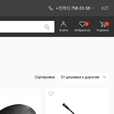
+7(701) 758-20-58
KZT
0
0
Войти
Избранное
Корзина
Сортировка:
От дешевых к дорогим