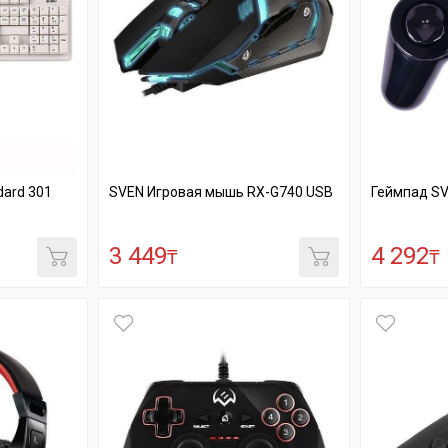
dard 301
SVEN Игровая мышь RX-G740 USB
Геймпад SV
3 449
4 292
₸
₸