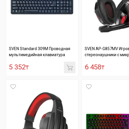
SVEN Standard 309M Проводная
SVEN AP-G857MV Игро
мультимедийная клавиатура
стереонаушники с микр
5 352
6 458
₸
₸