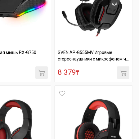
вая мышь RX-G750
SVEN AP-G555MV Игровые
стереонаушники с микрофоном ч...
8 379
₸