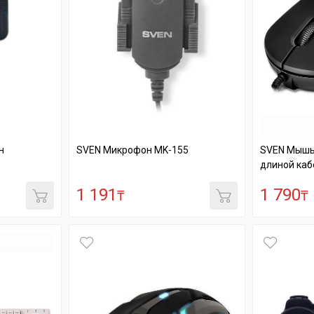
н
SVEN Микрофон MK-155
SVEN Мышь
длиной каб
1 191
1 790
₸
₸