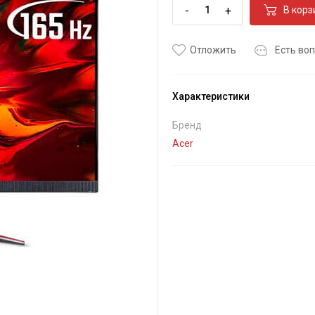
-
+
В корз
Отложить
Есть воп
Характеристики
Бренд
Acer