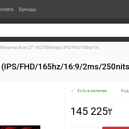
оплата
Бренды
Монитор Acer 27" VG270Sbmiipx (IPS/FHD/165hz/16...
 (IPS/FHD/165hz/16:9/2ms/250nit
Код
Есть в наличии
145 225
₸