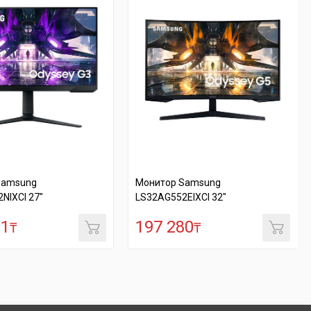
Монитор Samsung
Монитор Acer L
LS32AG552EIXCI 32"
197 280
78 303
₸
₸