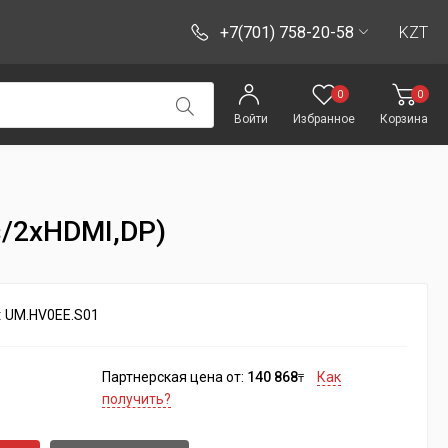
+7(701) 758-20-58
KZT
0
0
Войти
Избранное
Корзина
s/2xHDMI,DP)
:
UM.HV0EE.S01
Партнерская цена от:
140 868
Как
₸
получить?