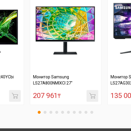
Монитор Samsung
Монитор Samsung
LS27A800NMIXCI 27"
LS27AG302NIXCI 27"
207 961
135 001
₸
₸