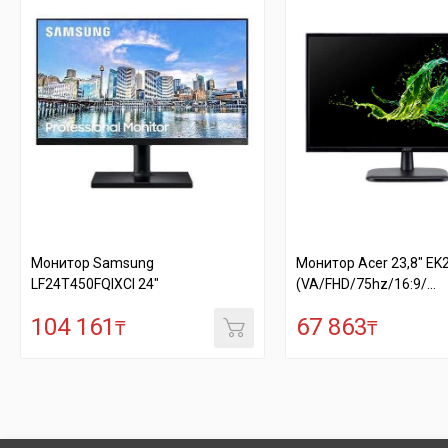
msung
Монитор Acer 23,8" EK240YCbi
CI 24"
(VA/FHD/75hz/16:9/...
67 863
₸
₸