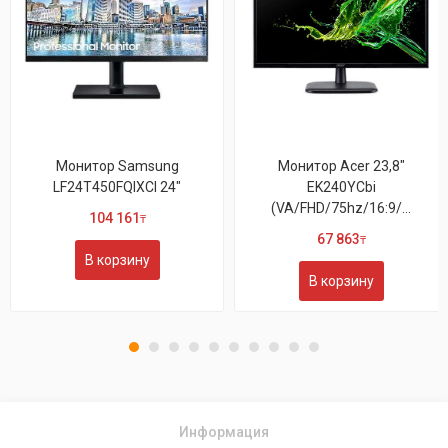
sung
Монитор Acer 23,8"
Монитор Sam
 24"
EK240YCbi
LS27A800NMIXC
(VA/FHD/75hz/16:9/...
207 961
₸
67 863
₸
В корзину
В корзину
Информация