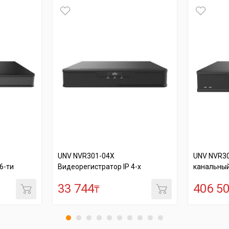
UNV NVR301-04X
UNV NVR30
6-ти
Видеорегистратор IP 4-х
канальный
канальный. 1 ...
33 744
406 5
₸