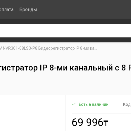
оплата
Бренды
V NVR301-08LS3-P8 Видеорегистратор IP 8-ми ка...
истратор IP 8-ми канальный с 8
Код
Есть в наличии
69 996
₸