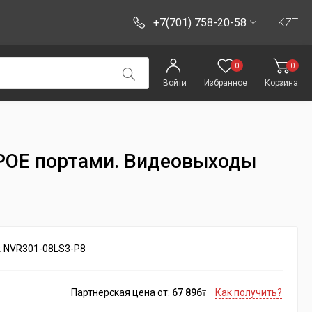
+7(701) 758-20-58
KZT
0
0
Войти
Избранное
Корзина
 POE портами. Видеовыходы
:
NVR301-08LS3-P8
Партнерская цена от:
67 896
Как получить?
₸