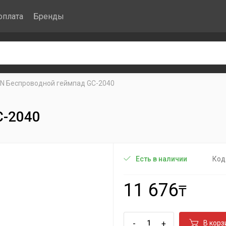
оплата
Бренды
N Беспроводной геймпад GC-2040
C-2040
Код
Есть в наличии
11 676
₸
-
+
В корз