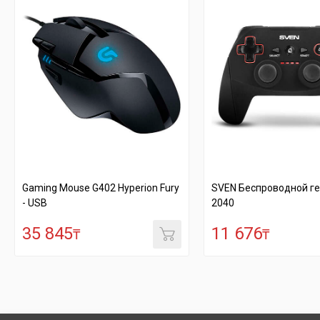
rion Fury
SVEN Беспроводной геймпад GC-
SVEN Беспр
2040
3050
11 676
11 316
₸