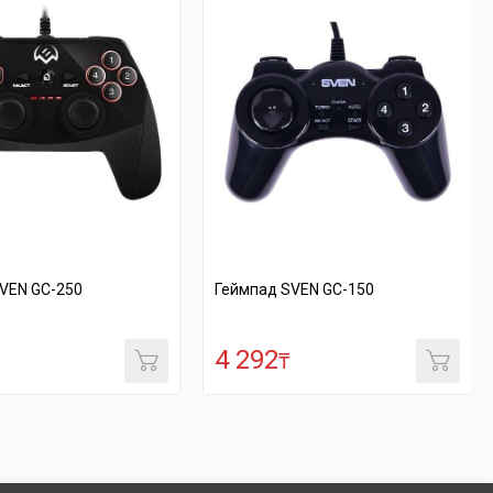
Геймпад SVEN GC-150
SVEN Игровая мышь RX-G7
USB
4 292
3 449
₸
₸