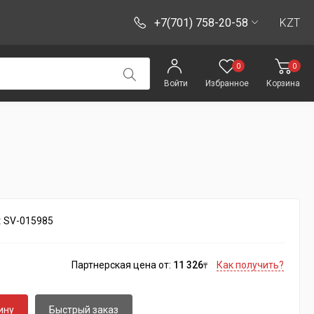
+7(701) 758-20-58
KZT
0
0
Войти
Избранное
Корзина
:
SV-015985
Партнерская цена от:
11 326
Как получить?
₸
ину
Быстрый заказ