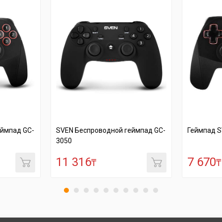
оводной геймпад GC-
Геймпад SVEN GC-250
7 670
₸
₸