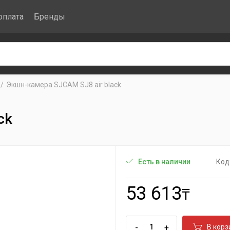
оплата
Бренды
Экшн-камера SJCAM SJ8 air black
ck
Код
Есть в наличии
53 613
₸
-
+
В корз