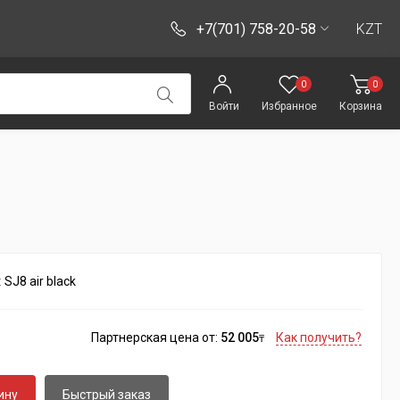
+7(701) 758-20-58
KZT
0
0
Войти
Избранное
Корзина
:
SJ8 air black
Партнерская цена от:
52 005
Как получить?
₸
ину
Быстрый заказ