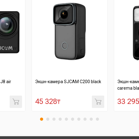
Экшн-камера SJCAM C200 black
Экшн-камера S
carema black
45 328
33 295
₸
₸