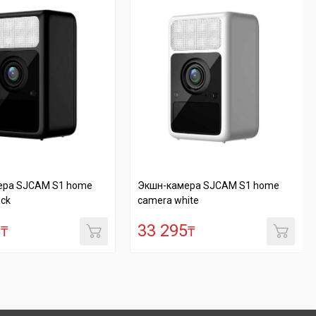
JCAM S1 home
Экшн-камера SJCAM S1 home
Вид
camera white
RX
33 295
26
₸