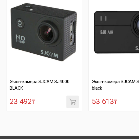
кшн-камера SJCAM SJ4000
Экшн-камера SJCAM SJ8 air
LACK
black
23 492
53 613
₸
₸