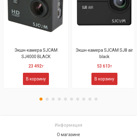
Экшн-камера SJCAM
Экшн-камера SJCAM SJ8 air
SJ4000 BLACK
black
23 492
53 613
₸
₸
В корзину
В корзину
Информация
О магазине