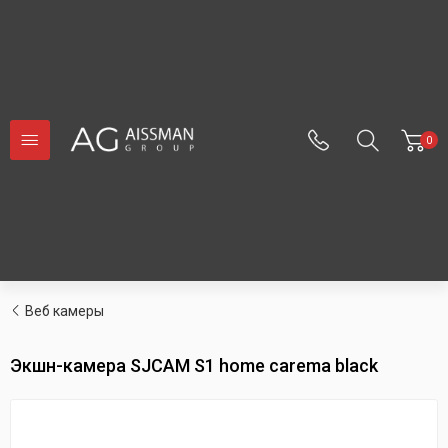
0
Веб камеры
Экшн-камера SJCAM S1 home carema black