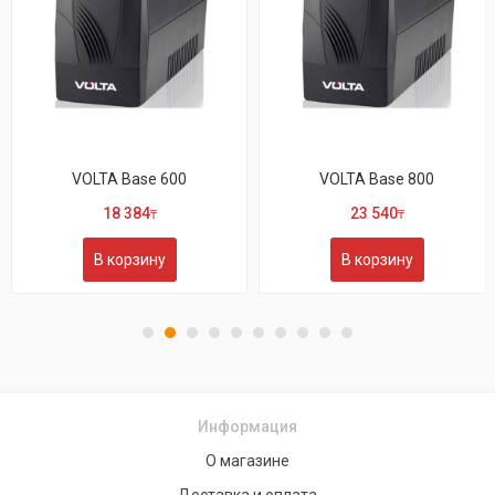
0
VOLTA Base 800
VOLTA Active 650
23 540
23 305
₸
₸
В корзину
В корзину
Информация
О магазине