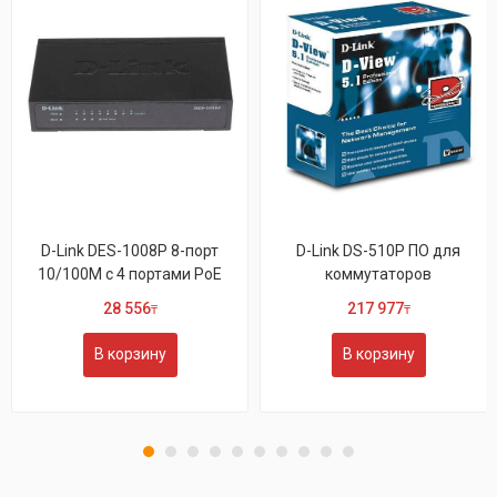
D-Link DES-1008P 8-порт
D-Link DS-510P ПО для
10/100M с 4 портами РоЕ
коммутаторов
28 556
217 977
₸
₸
В корзину
В корзину