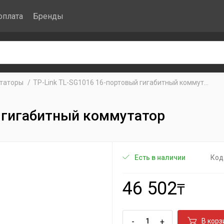
оплата
Бренды
таторы
TP-Link TL-SG1016 16-портовый гигабитный коммут...
й гигабитный коммутатор
Код
Есть в наличии
46 502
₸
-
+
В корз