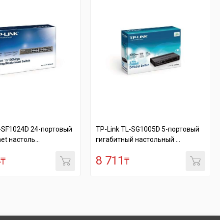
4-портовый
TP-Link TL-SG1005D 5-портовый
TP-Link T
.
гигабитный настольный ...
гигабитн
8 711
27 12
₸