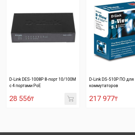
 DES-1008P 8-порт 10/100M
D-Link DS-510P ПО для
ртами РоЕ
коммутаторов
556
217 977
₸
₸