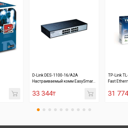
D-Link DES-1100-16/A2A
TP-Link TL-SF1024D 2
Настраиваемый комм EasySmar...
Fast Ethernet настоль..
33 344
31 774
₸
₸