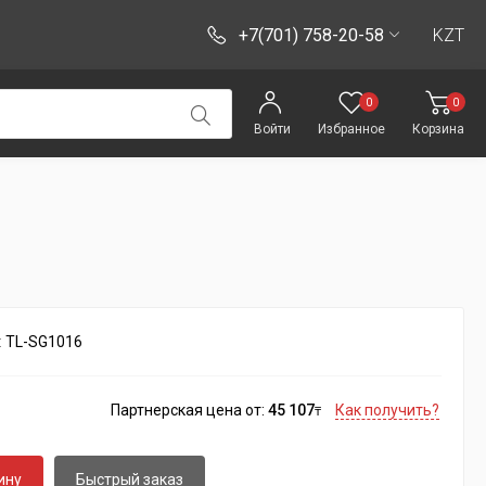
+7(701) 758-20-58
KZT
0
0
Войти
Избранное
Корзина
:
TL-SG1016
Партнерская цена от:
45 107
Как получить?
₸
ину
Быстрый заказ