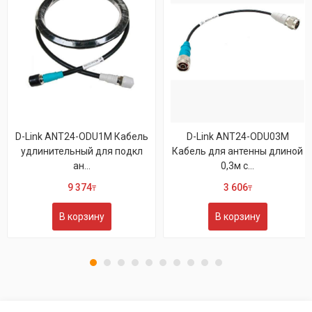
D-Link ANT24-ODU1M Кабель
D-Link ANT24-ODU03M
удлинительный для подкл
Кабель для антенны длиной
ан...
0,3м с...
9 374
3 606
₸
₸
В корзину
В корзину