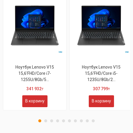
к Lenovo V15
Ноутбук Lenovo V15
Ноутбу
FHD/Core i7-
15,6'FHD/Core i5-
15,6'
U/8Gb/5...
1235U/8Gb/2...
1235
41 932
307 799
3
₸
₸
корзину
В корзину
В 