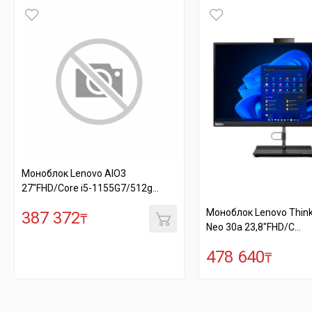
Моноблок Lenovo AIO3
27"FHD/Core i5-1155G7/512g...
Моноблок Lenovo Think
387 372
₸
Neo 30a 23,8"FHD/C...
478 640
₸