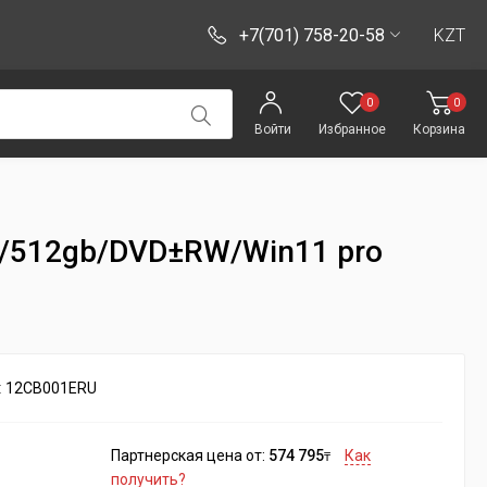
+7(701) 758-20-58
KZT
0
0
Войти
Избранное
Корзина
gb/512gb/DVD±RW/Win11 pro
:
12CB001ERU
Партнерская цена от:
574 795
Как
₸
получить?