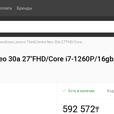
оплата
Бренды
ноблок Lenovo ThinkCentre Neo 30a 27"FHD/Core...
eo 30a 27"FHD/Core i7-1260P/16
Код
Есть в наличии
592 572
₸