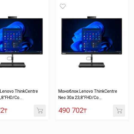
Lenovo ThinkCentre
Моноблок Lenovo ThinkCentre
,8"FHD/Co...
Neo 30a 23,8"FHD/Co...
72
490 702
₸
₸