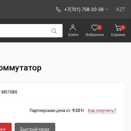
+7(701) 758-20-58
KZT
0
0
Войти
Избранное
Корзина
коммутатор
:
MS108G
Партнерская цена от:
9 331
Как получить?
₸
ину
Быстрый заказ