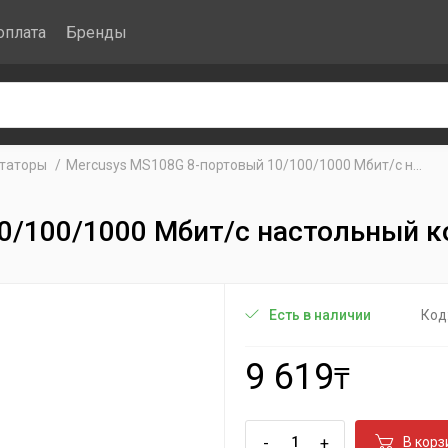
оплата
Бренды
таторы
Mercusys MS108G 8-портовый 10/100/1000 Мбит/с н...
0/100/1000 Мбит/с настольный 
Код
Есть в наличии
9 619
₸
-
+
В корз