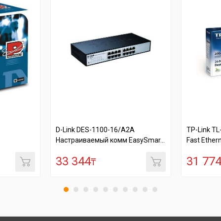
D-Link DES-1100-16/A2A
TP-Link T
Настраиваемый комм EasySmar...
Fast Ethern
33 344
31 77
₸