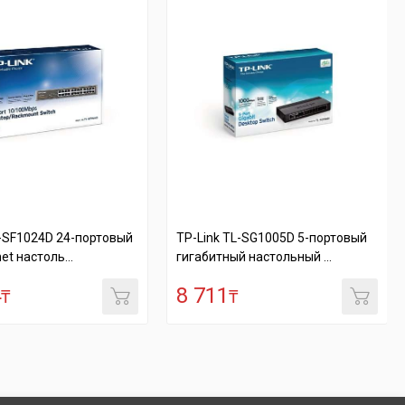
L-SF1024D 24-портовый
TP-Link TL-SG1005D 5-портовый
et настоль...
гигабитный настольный ...
4
8 711
₸
₸