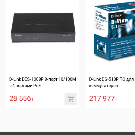
D-Link DES-1008P 8-порт 10/100M
D-Link DS-510P ПО для
с 4 портами РоЕ
коммутаторов
28 556
217 977
₸
₸