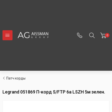
0
Патч корды
Legrand 051869 П-корд S/FTP 6а LSZH 5м зелен.