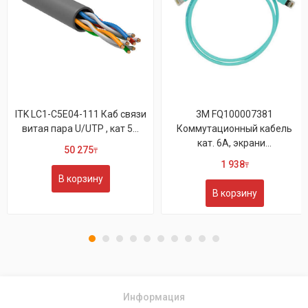
C5E04-111 Каб связи
3M FQ100007381
Legra
ра U/UTP , кат 5...
Коммутационный кабель
U/UTP 
кат. 6А, экрани...
50 275
₸
1 938
₸
В корзину
В корзину
Информация