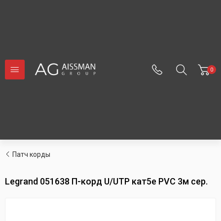
0
Патч корды
Legrand 051638 П-корд U/UTP кат5е PVC 3м сер.