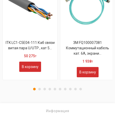
ITK LC1-C5E04-111 Каб связи
3M FQ100007381
витая пара U/UTP , кат 5...
Коммутационный кабель
кат. 6А, экрани...
50 275
₸
1 938
₸
В корзину
В корзину
Информация