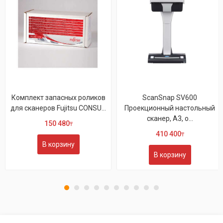
Комплект запасных роликов
ScanSnap SV600
для сканеров Fujitsu CONSU...
Проекционный настольный
сканер, А3, о...
150 480
₸
410 400
₸
В корзину
В корзину