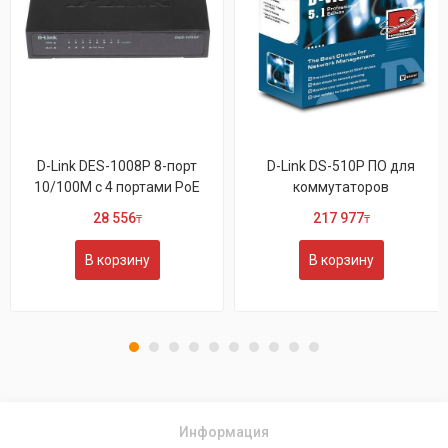
D-Link DES-1008P 8-порт
D-Link DS-510P ПО для
10/100M с 4 портами РоЕ
коммутаторов
28 556
217 977
₸
₸
В корзину
В корзину
Информация