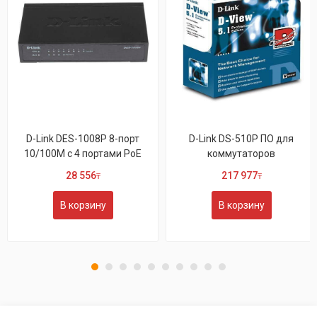
D-Link DES-1008P 8-порт
D-Link DS-510P ПО для
10/100M с 4 портами РоЕ
коммутаторов
28 556
217 977
₸
₸
В корзину
В корзину