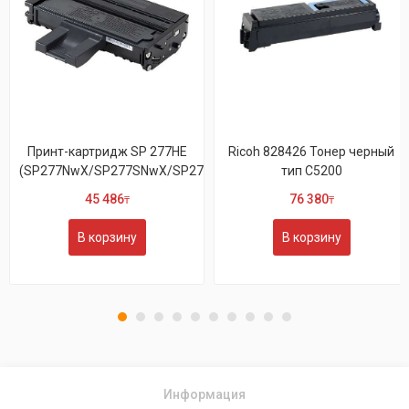
Принт-картридж SP 277HE
Ricoh 828426 Тонер черный
(SP277NwX/SP277SNwX/SP277SFNwX)
тип C5200
45 486
76 380
₸
₸
В корзину
В корзину
Информация