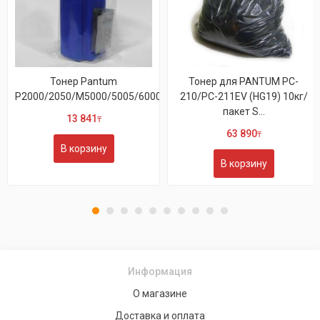
Тонер Pantum
Тонер для PANTUM PC-
P2000/2050/M5000/5005/6000/6005
210/PC-211EV (HG19) 10кг/
пакет S...
13 841
₸
63 890
₸
В корзину
В корзину
Информация
О магазине
Доставка и оплата