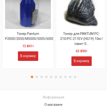
Тонер Pantum
Тонер для PANTUM PC-
P2000/2050/M5000/5005/6000/6005
210/PC-211EV (HG19) 10кг/
пакет S...
13 841
₸
63 890
₸
В корзину
В корзину
Информация
О магазине