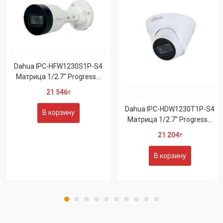
1230S1P-S4
 Progress...
6
₸
Dahua IPC-HDW1230T1P-S4
NVR1104HS-
ину
Матрица 1/2.7" Progress...
канальный 
видеорегист
21 204
₸
23 25
В корзину
В корз