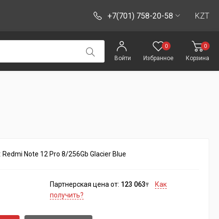
+7(701) 758-20-58
KZT
0
0
Войти
Избранное
Корзина
:
Redmi Note 12 Pro 8/256Gb Glacier Blue
Партнерская цена от:
123 063
Как
₸
получить?