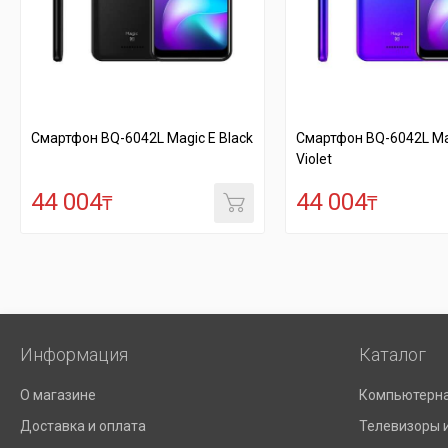
ck
Смартфон BQ-6042L Magic E Ultra
Смартфон BQ 5047L 
Violet
44 004
45 486
₸
₸
Информация
Каталог
О магазине
Компьютерна
Доставка и оплата
Телевизоры 