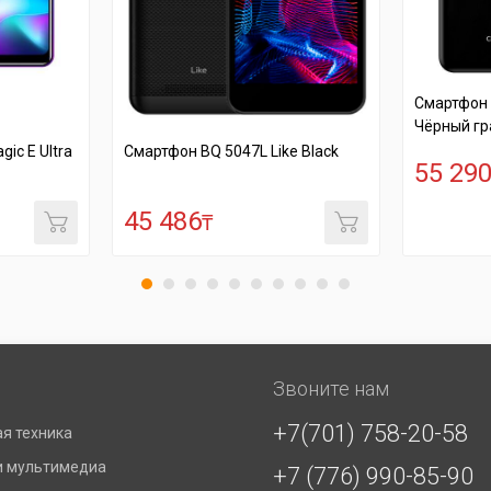
Смартфон BQ-5745L Clever
Смартф
Чёрный графит
Like Black
55 290
55 
₸
Звоните нам
+7(701) 758-20-58
я техника
и мультимедиа
+7 (776) 990-85-90