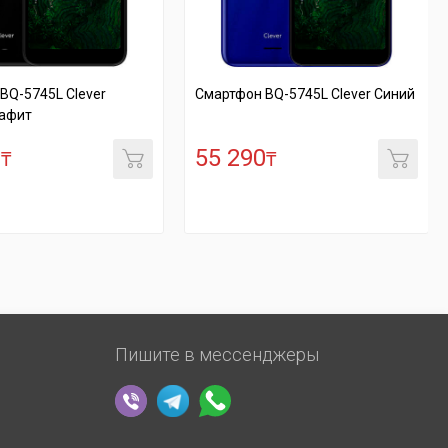
он BQ-5745L Clever Синий
Смартфон BQ-5745L Clever
Красный
290
55 290
₸
₸
Пишите в мессенджеры