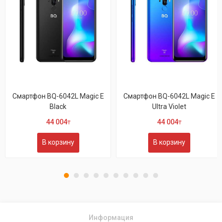
6042L Magic E
Смартфон BQ-6042L Magic E
Смартфон B
ack
Ultra Violet
Bl
004
44 004
45 
₸
₸
рзину
В корзину
В ко
Информация