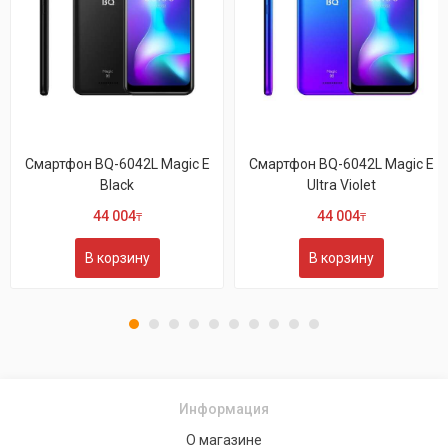
Смартфон BQ-6042L Magic E
Смартфон BQ-6042L Magic E
Black
Ultra Violet
44 004
44 004
₸
₸
В корзину
В корзину
Информация
О магазине