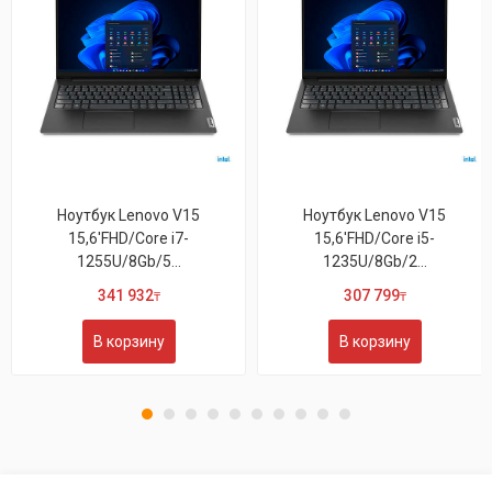
оутбук Lenovo V15
Ноутбук Lenovo V15
Н
15,6'FHD/Core i7-
15,6'FHD/Core i5-
1255U/8Gb/5...
1235U/8Gb/2...
341 932
307 799
₸
₸
В корзину
В корзину