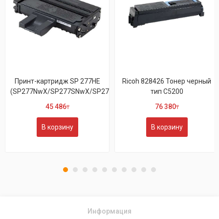
Принт-картридж SP 277HE
Ricoh 828426 Тонер черный
(SP277NwX/SP277SNwX/SP277SFNwX)
тип C5200
45 486
76 380
₸
₸
В корзину
В корзину
Информация