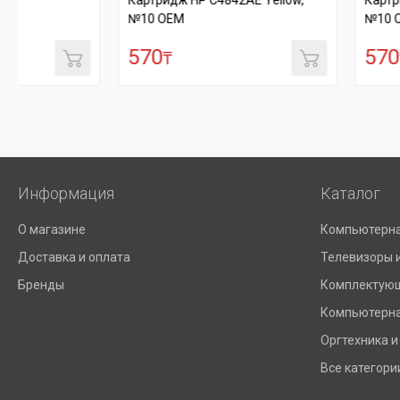
Картридж HP C4842AE Yellow,
Картридж HP C4843AE
№10 OEM
№10 OEM
570
570
₸
₸
Информация
Каталог
О магазине
Компьютерна
Доставка и оплата
Телевизоры 
Бренды
Комплектующ
Компьютерна
Оргтехника и
Все категори