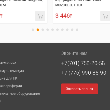
 Magenta,
Картридж HP CD975AE Black
Картридж 
№920XL JET TEK
№951XL J
3 446
3 745
₸
₸
Звоните нам
+7(701) 758-20-58
я техника
и мультимедиа
+7 (776) 990-85-90
ие для ПК
я периферия
Заказать звонок
 печатное оборудование
и