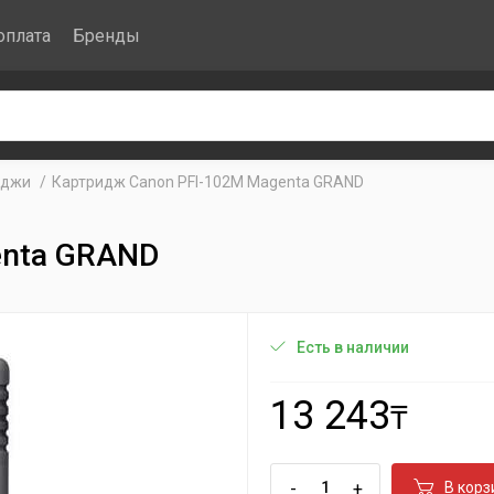
оплата
Бренды
иджи
Картридж Canon PFI-102M Magenta GRAND
enta GRAND
Есть в наличии
13 243
₸
-
+
В корз