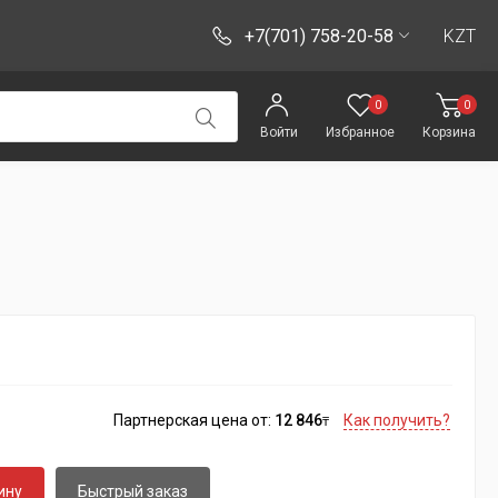
+7(701) 758-20-58
KZT
0
0
Войти
Избранное
Корзина
Партнерская цена от:
12 846
Как получить?
₸
ину
Быстрый заказ