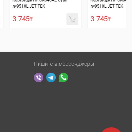
HP CN046AE Cyan
Картридж HP CN047AE Magenta
ET TEK
№951XL JET TEK
3 745
₸
Пишите в мессенджеры