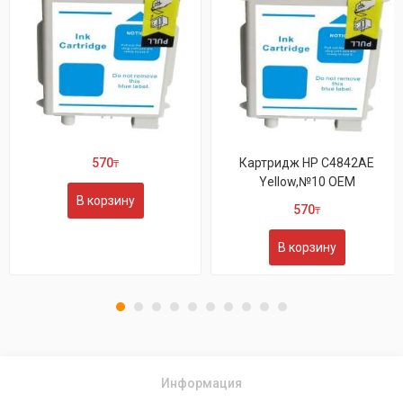
570
Картридж HP C4842AE
₸
Yellow,№10 OEM
В корзину
570
₸
В корзину
Информация