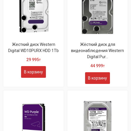
Жесткий диск Western
Жёсткий диск для
Digital WD10PURX HDD 1Tb
видеонаблюдения Western
Digital Pur...
29 995
₸
44 999
₸
В корзину
В корзину