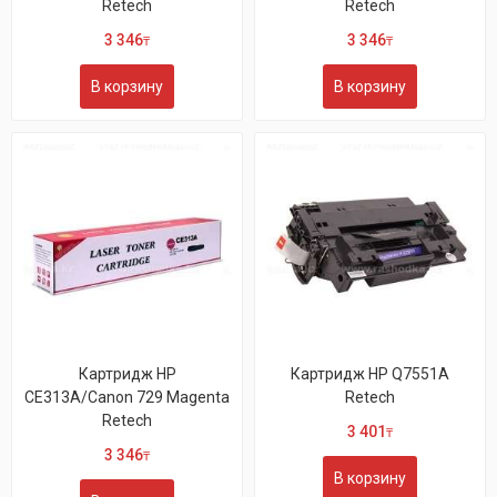
Retech
Retech
3 346
3 346
₸
₸
В корзину
В корзину
Картридж HP
Картридж HP Q7551A
CE313A/Canon 729 Magenta
Retech
Retech
3 401
₸
3 346
₸
В корзину