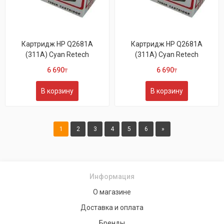
Картридж HP Q2681A
Картридж HP Q2681A
(311A) Cyan Retech
(311A) Cyan Retech
6 690
6 690
₸
₸
В корзину
В корзину
1
2
3
4
5
6
»
Информация
О магазине
Доставка и оплата
Бренды