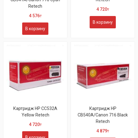
Retech
4 720
₸
4 576
₸
В корзину
В корзину
Картридж HP CC532A
Картридж HP
Yellow Retech
CB540A/Canon 716 Black
Retech
4 720
₸
4 879
₸
В корзину