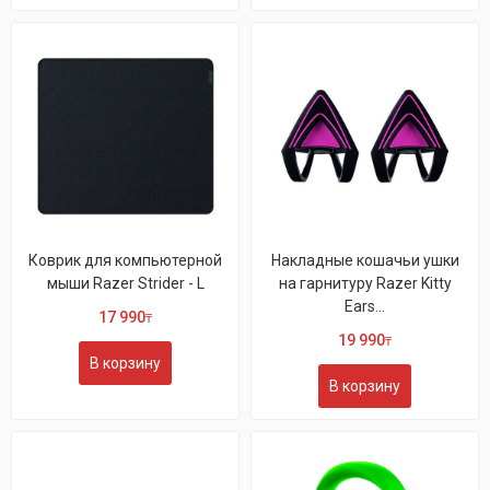
Коврик для компьютерной
Накладные кошачьи ушки
мыши Razer Strider - L
на гарнитуру Razer Kitty
Ears...
17 990
₸
19 990
₸
В корзину
В корзину