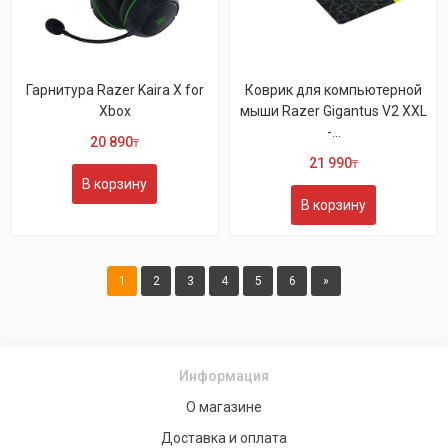
Гарнитура Razer Kaira X for
Коврик для компьютерной
Xbox
мыши Razer Gigantus V2 XXL
-...
20 890
₸
21 990
₸
В корзину
В корзину
1
2
3
4
5
6
»
Информация
О магазине
Доставка и оплата