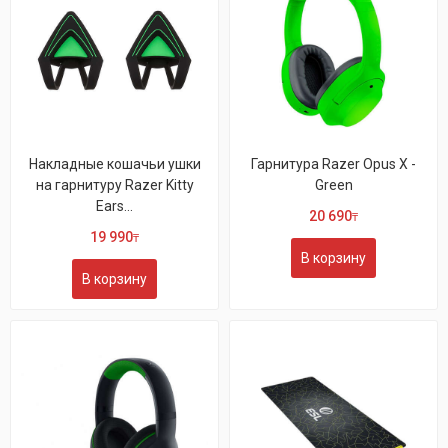
Накладные кошачьи ушки
Гарнитура Razer Opus X -
на гарнитуру Razer Kitty
Green
Ears...
20 690
₸
19 990
₸
В корзину
В корзину