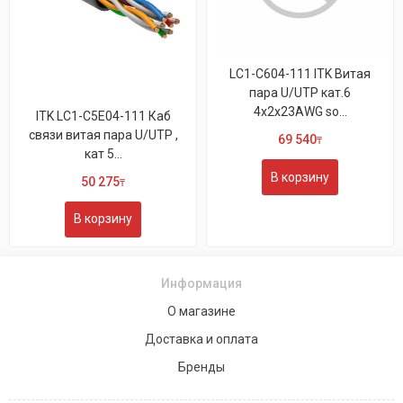
LC1-C604-111 ITK Витая
пара U/UTP кат.6
4х2х23AWG so...
ITK LC1-C5E04-111 Каб
связи витая пара U/UTP ,
69 540
₸
кат 5...
В корзину
50 275
₸
В корзину
Информация
О магазине
Доставка и оплата
Бренды