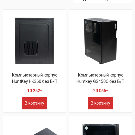
Компьютерный корпус
Компьютерный корпус
HuntKey HK360 без Б/П
Huntkey GS450C без Б/П
10 252
20 065
₸
₸
В корзину
В корзину