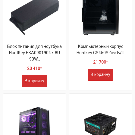
Блок питания для ноутбука
Компьютерный корпус
HuntKey HKA09019047-8U
Huntkey GS450S без Б/П
90W...
21 700
₸
20 410
₸
В корзину
В корзину