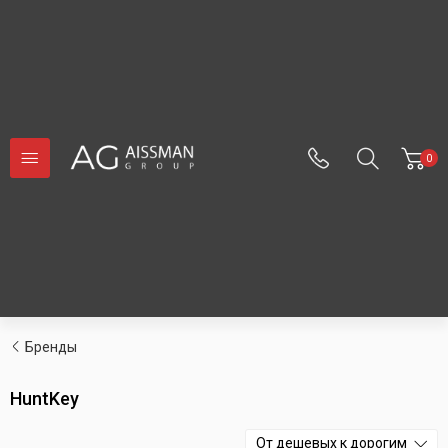
0
Бренды
HuntKey
От дешевых к дорогим