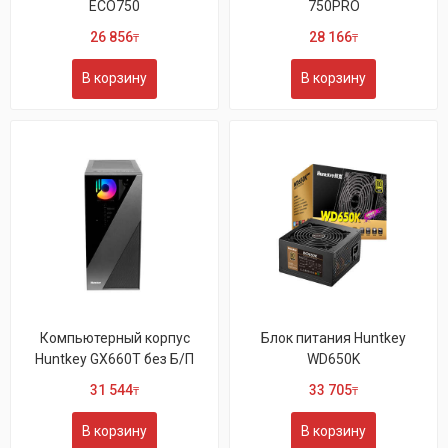
ECO750
750PRO
26 856
28 166
₸
₸
В корзину
В корзину
Компьютерный корпус
Блок питания Huntkey
Huntkey GX660T без Б/П
WD650K
31 544
33 705
₸
₸
В корзину
В корзину