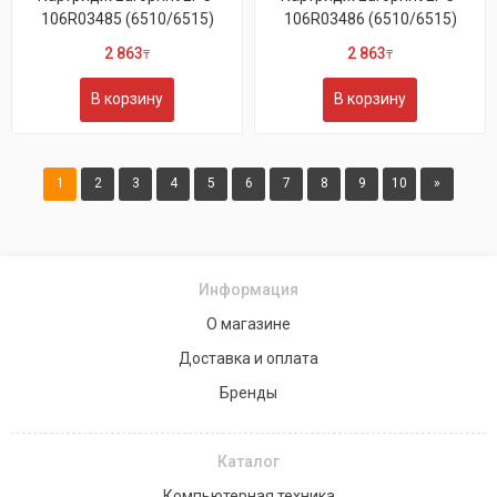
106R03485 (6510/6515)
106R03486 (6510/6515)
2 863
2 863
₸
₸
В корзину
В корзину
1
2
3
4
5
6
7
8
9
10
»
Информация
О магазине
Доставка и оплата
Бренды
Каталог
Компьютерная техника