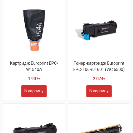
Картридж Europrint EPC-
Тонер-картридж Europrint
W1540A
EPC-106R01601 (WC 6500)
1 907
2 074
₸
₸
В корзину
В корзину